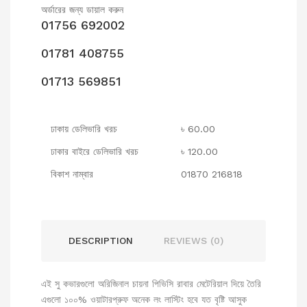
অর্ডারের জন্য ডায়াল করুন
01756 692002
01781 408755
01713 569851
ঢাকায় ডেলিভারি খরচ
৳ 60.00
ঢাকার বাইরে ডেলিভারি খরচ
৳ 120.00
বিকাশ নাম্বার
01870 216818
DESCRIPTION
REVIEWS (0)
এই সু কভারগুলো অরিজিনাল চায়না পিভিসি রাবার মেটেরিয়াল দিয়ে তৈরি
এগুলো ১০০% ওয়াটারপ্রুফ অনেক লং লাস্টিং হবে যত বৃষ্টি আসুক