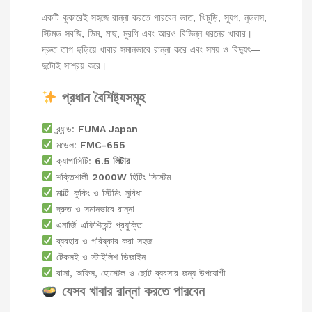
একটি কুকারেই সহজে রান্না করতে পারবেন ভাত, খিচুড়ি, স্যুপ, নুডলস,
স্টিমড সবজি, ডিম, মাছ, মুরগি এবং আরও বিভিন্ন ধরনের খাবার।
দ্রুত তাপ ছড়িয়ে খাবার সমানভাবে রান্না করে এবং সময় ও বিদ্যুৎ—
দুটোই সাশ্রয় করে।
প্রধান বৈশিষ্ট্যসমূহ
ব্র্যান্ড:
FUMA Japan
মডেল:
FMC-655
ক্যাপাসিটি:
6.5 লিটার
শক্তিশালী
2000W
হিটিং সিস্টেম
মাল্টি-কুকিং ও স্টিমিং সুবিধা
দ্রুত ও সমানভাবে রান্না
এনার্জি-এফিশিয়েন্ট প্রযুক্তি
ব্যবহার ও পরিষ্কার করা সহজ
টেকসই ও স্টাইলিশ ডিজাইন
বাসা, অফিস, হোস্টেল ও ছোট ব্যবসার জন্য উপযোগী
যেসব খাবার রান্না করতে পারবেন