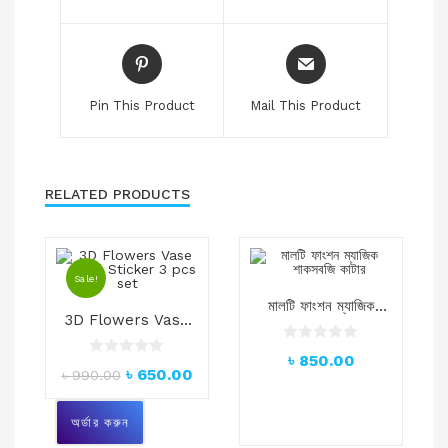
Pin This Product
Mail This Product
RELATED PRODUCTS
Sale!
মালটি ফাংশন ম্যাজিক
3D Flowers Vase
শাকসবজি কাটার
Wall Sticker 3 pcs
R
৳
850.00
set
R
a
৳
650.00
৳
990.00
a
t
t
e
e
d
অর্ডার করুন
d
0
0
o