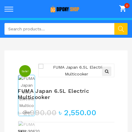
Sale!
FUMA Japan 6.5L Electric
Multicooker
৳
2,990.00
৳
2,550.00
SKU:
20620