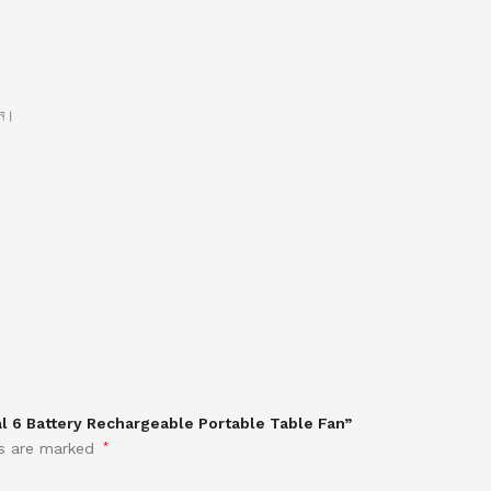
ান।
al 6 Battery Rechargeable Portable Table Fan”
ds are marked
*