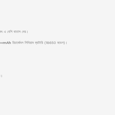
যুৎ এ বেশি বাতাস দেয়।
২০০mAh
রিচার্জেবল লিথিয়াম ব্যাটারি (18650 মডেল)।
য়।