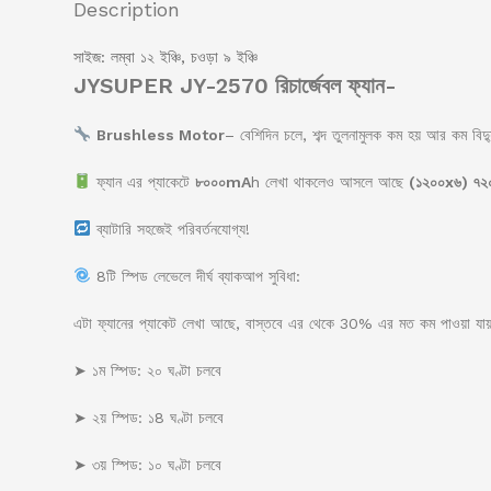
Description
সাইজ: লম্বা ১২ ইঞ্চি, চওড়া ৯ ইঞ্চি
J
YSUPER JY-2570
রিচার্জেবল ফ্যান-
Brushless Motor
– বেশিদিন চলে, শব্দ তুলনামুলক কম হয় আর কম বিদ্
ফ্যান এর প্যাকেটে
৮০০০mA
h লেখা থাকলেও আসলে আছে
(১২০০x৬) ৭
ব্যাটারি সহজেই পরিবর্তনযোগ্য!
8টি স্পিড লেভেলে দীর্ঘ ব্যাকআপ সুবিধা:
এটা ফ্যানের প্যাকেট লেখা আছে, বাস্তবে এর থেকে 30% এর মত কম পাওয়া যা
➤ ১ম স্পিড: ২০ ঘণ্টা চলবে
➤ ২য় স্পিড: ১8 ঘণ্টা চলবে
➤ ৩য় স্পিড: ১০ ঘণ্টা চলবে