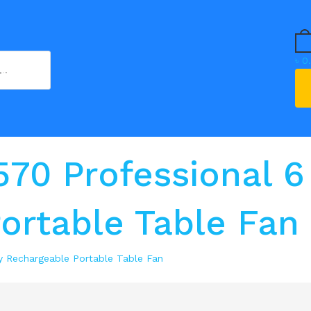
৳
0
SEARCH
70 Professional 6
ortable Table Fan
y Rechargeable Portable Table Fan