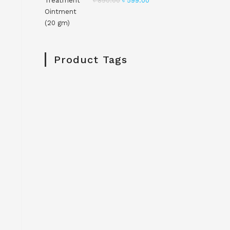
৳
890.00
৳
599.00
Product Tags