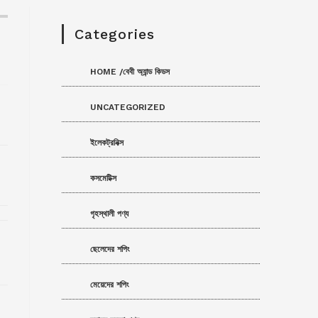
Categories
HOME /বেবী অ্যান্ড কিডস
UNCATEGORIZED
ইলেকট্রনিক্স
কসমেটিক্স
গৃহস্থালী পণ্য
ছেলেদের শপিং
মেয়েদের শপিং