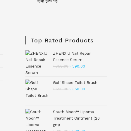
স্বাস্থ্য সুরক্ষা পণ্য
Top Rated Products
ZHENXIU Nail Repair
Essence Serum
৳
750.00
৳
590.00
Golf Shape Toilet Brush
৳
650.00
৳
350.00
South Moon™ Lipoma
Treatment Ointment (20
gm)