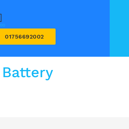
.00
01756692002
 Battery