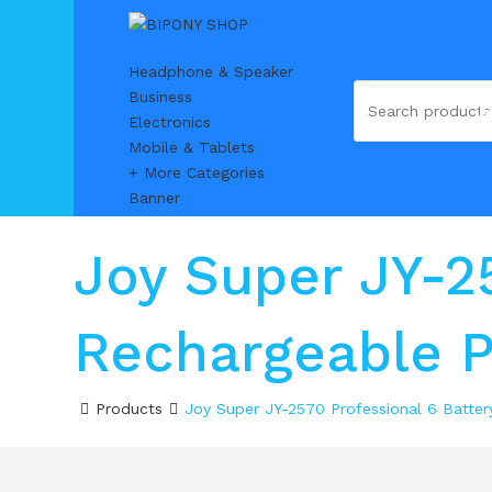
Headphone & Speaker
Business
Electronics
Mobile & Tablets
+ More Categories
Banner
Joy Super JY-25
Rechargeable P
Products
Joy Super JY-2570 Professional 6 Batter