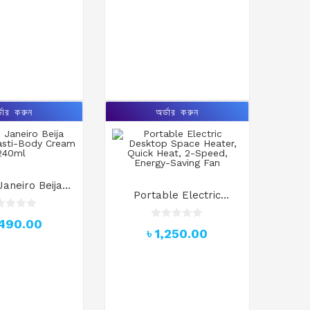
o
u
t
o
f
5
্ডার করুন
অর্ডার করুন
Janeiro Beija
Portable Electric
sti-Body Cream
Desktop Space Heater,
240ml
,490.00
Quick Heat, 2-Speed,
R
৳
1,250.00
a
Energy-Saving Fan
t
e
d
0
o
u
t