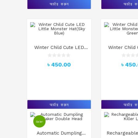
d
d
অর্ডার করুন
অর্ডার ক
0
0
o
o
u
u
t
t
o
o
f
f
5
5
Winter Child Cute LED
Winter Child
Little Monster Hat(Sky
Little Monster
Blue)
Gree
R
R
৳
450.00
৳
450
a
a
t
t
e
e
d
d
0
0
o
o
u
u
t
t
o
o
অর্ডার করুন
অর্ডার ক
f
f
5
5
Sale!
Automatic Dumpling
Rechargeable