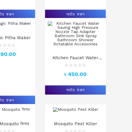
0
o
u
্ডার করুন
অর্ডার করুন
t
o
f
5
gic Pitha Maker
390.00
Kitchen Faucet Water
Saving High Pressure
Nozzle Tap Adapter
R
৳
450.00
a
Bathroom Sink Spray
t
Bathroom Shower
e
d
Rotatable Accessories
অর্ডার করুন
0
o
্ডার করুন
u
t
o
f
5
 Mosquito কিলার
Mosquito Pest Killer