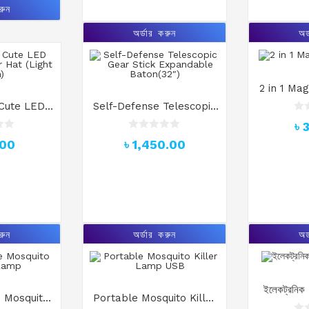
0
u
রুন
o
t
u
o
অর্ডার করুন
অর
t
f
o
5
f
5
2 in 1 Ma
 Cute LED
Self-Defense Telescopic
 Hat (Light
Gear Stick Expandable
R
৳
a
n)
Baton(32″)
R
t
.00
৳
1,450.00
a
e
t
d
e
0
d
o
0
u
o
t
u
o
t
f
o
5
রুন
অর্ডার করুন
অর
f
5
ইলেকট্রনিক
 Mosquito
Portable Mosquito Killer