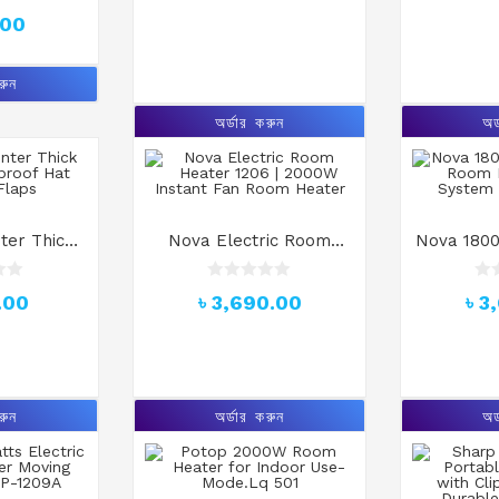
mbo Pack
f
f
.00
5
5
রুন
অর্ডার করুন
অর
ter Thick
Nova Electric Room
Nova 1800
roof Hat
Heater 1206 | 2000W
Room He
Flaps
Instant Fan Room Heater
System 
R
R
.00
৳
3,690.00
৳
3
a
a
t
t
e
e
d
d
0
0
o
o
u
u
রুন
অর্ডার করুন
অর
t
t
o
o
f
f
5
5