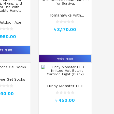
Tomahawks with
Fiberglass Handle
utdoor Axe,
Camping axe with Sheath
R
 Camping Axe
৳
3,170.00
a
OEM Double Blade
p and Sheath,
t
,950.00
Hatchet for Survival
e
 Hatchet for
d
, Hiking, and
0
o
r Use with
্ডার করুন
u
able Handle
t
অর্ডার করুন
o
f
5
cone Gel Socks
Funny Monster LED
Knitted Hat Beanie
590.00
Cartoon Light (Black)
R
৳
450.00
a
t
e
d