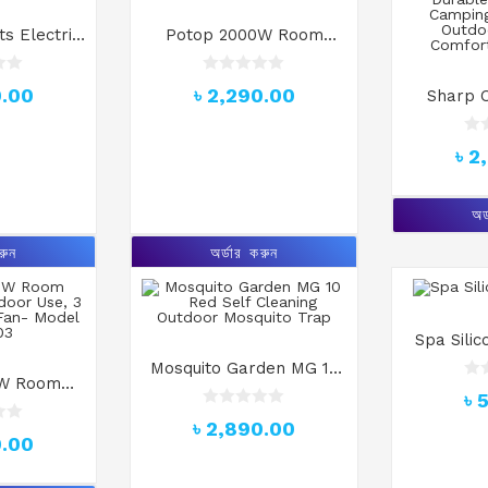
s Electric
Potop 2000W Room
r Moving
Heater for Indoor Use-
EP-1209A
Mode.Lq 501
R
0.00
৳
2,290.00
Sharp O
a
t
Portable
e
with Cli
d
R
৳
2
0
a
Durable
o
t
Camping
u
e
t
d
Outdoo
অর
o
0
Comfort
f
o
রুন
অর্ডার করুন
5
u
t
o
f
5
Spa Sili
Mosquito Garden MG 10
W Room
Red Self Cleaning
R
৳
oor Use, 3
a
Outdoor Mosquito Trap
R
t
৳
2,890.00
gs, Fan-
a
e
0.00
t
= 103
d
e
0
d
o