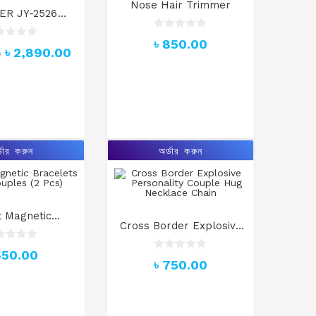
Nose Hair Trimmer
ER JY-2526
geable Fan
R
৳
850.00
a
৳
2,890.00
0
t
e
d
0
o
u
t
o
f
5
্ডার করুন
অর্ডার করুন
 Magnetic
Cross Border Explosive
 for Couples (2
Personality Couple Hug
Pcs)
650.00
Necklace Chain
R
৳
750.00
a
t
e
d
0