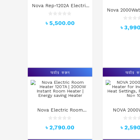
Nova Rep-1202A Electric
Nova 2000Watt
Room Heater
Room Heate
R
৳
5,500.00
System – R
a
R
৳
3,99
t
a
e
t
d
e
0
d
o
0
u
o
t
u
o
t
f
o
5
f
অর্ডার করুন
অর্ডার ক
5
Nova Electric Room
NOVA 2000
Heater 1207A | 2000W
Heater for Ind
Instant Room Heater |
Heat Settin
R
R
৳
2,790.00
৳
2,59
a
a
Energy saving Heater
Model No
t
t
e
e