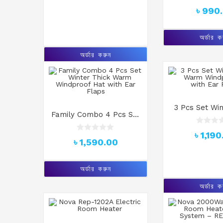
5
Earring- Co
R
৳
990
a
t
e
d
অর্ডার ক
0
o
অর্ডার করুন
u
t
o
f
5
3 Pcs Set Win
Family Combo 4 Pcs Set
Warm Windp
Winter Thick Warm
with Ear 
R
৳
1,190
Windproof Hat with Ear
R
a
৳
1,590.00
a
t
Flaps
t
e
e
d
d
0
অর্ডার করুন
0
o
o
u
অর্ডার ক
u
t
t
o
o
f
f
5
5